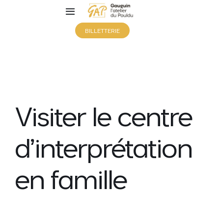
Toggle
Navigation
BILLETTERIE
Visiter
Découvrir
Visiter le centre
Agenda
d’interprétation
Collection
en famille